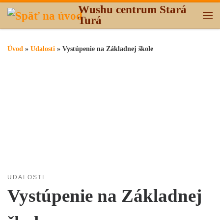
Wushu centrum Stará
Skip to content
Turá
Me
Úvod
»
Udalosti
»
Vystúpenie na Základnej škole
UDALOSTI
Vystúpenie na Základnej