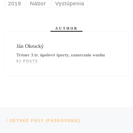
2019
Nábor
Vystúpenia
AUTHOR
Ján Okrucký
Tréner 3.tr. úpolové športy, zameranie wushu
91 POSTS
Navigácia v príspevkoch
Previous post
DETSKÉ PÁSY (PÁSKOVANIE)