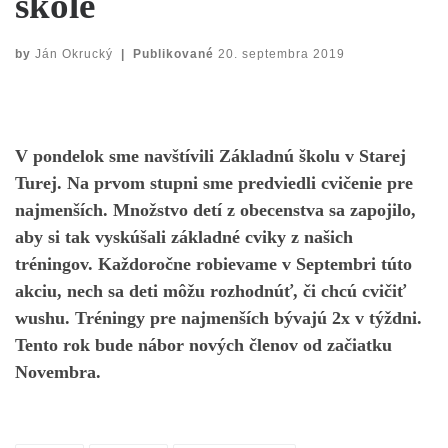
škole
by
Ján Okrucký
|
Publikované
20. septembra 2019
V pondelok sme navštívili Základnú školu v Starej
Turej. Na prvom stupni sme predviedli cvičenie pre
najmenších. Množstvo detí z obecenstva sa zapojilo,
aby si tak vyskúšali základné cviky z našich
tréningov. Každoročne robievame v Septembri túto
akciu, nech sa deti môžu rozhodnúť, či chcú cvičiť
wushu. Tréningy pre najmenších bývajú 2x v týždni.
Tento rok bude nábor nových členov od začiatku
Novembra.