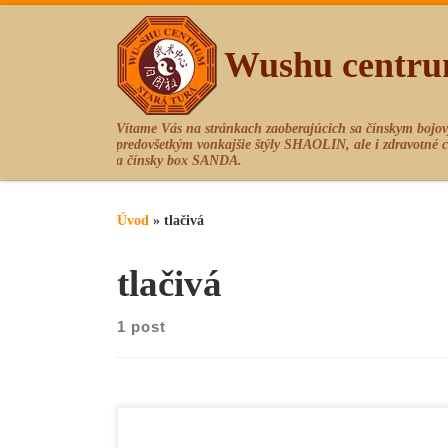
Skip to content
Wushu centru
Vítame Vás na stránkach zaoberajúcich sa čínskym 
predovšetkým vonkajšie štýly SHAOLIN, ale i zdravotné
a čínsky box SANDA.
Úvod
»
tlačivá
tlačivá
1 post