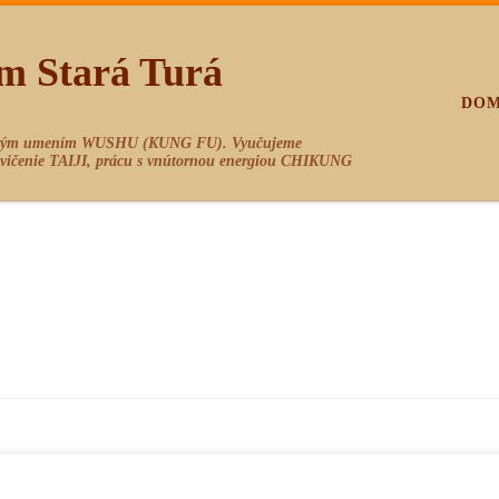
m Stará Turá
DO
bojovým umením WUSHU (KUNG FU). Vyučujeme
 cvičenie TAIJI, prácu s vnútornou energiou CHIKUNG