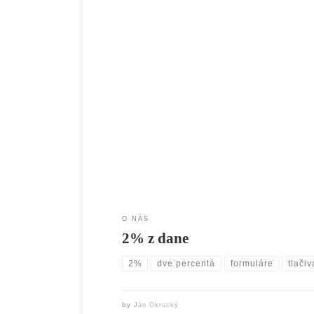
Podporte nás.
O NÁS
2% z dane
2%
dve percentá
formuláre
tlačiv
by
Ján Okrucký