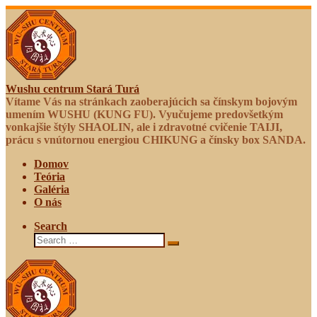
Skip
to
content
Wushu centrum Stará Turá
Vítame Vás na stránkach zaoberajúcich sa čínskym bojovým
umením WUSHU (KUNG FU). Vyučujeme predovšetkým
vonkajšie štýly SHAOLIN, ale i zdravotné cvičenie TAIJI,
prácu s vnútornou energiou CHIKUNG a čínsky box SANDA.
Domov
Teória
Galéria
O nás
Search
Search
Search
…