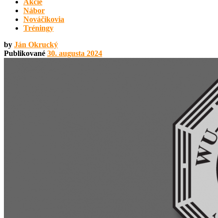
Akcie
Nábor
Nováčikovia
Tréningy
by
Ján Okrucký
Publikované
30. augusta 2024