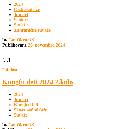
2024
České súťaže
Juniori
Seniori
Súťaže
Zahraničné súťaže
by
Ján Okrucký
Publikované
26. novembra 2024
[…]
Udalosti
Kungfu deti 2024 2.kolo
2024
Juniori
Kungfu Deti
Slovenské súťaže
Súťaže
by
Ján Okrucký