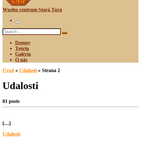
Wushu centrum Stará Turá
Menu
Search
Search
…
Domov
Teória
Galéria
O nás
Úvod
»
Udalosti
»
Strana 2
Udalosti
81 posts
[…]
Udalosti