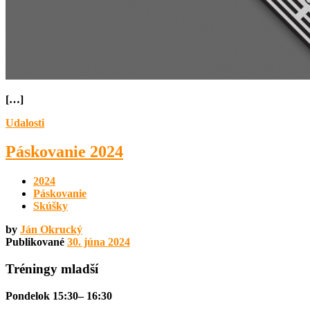
[…]
Udalosti
Páskovanie 2024
2024
Páskovanie
Skúšky
by
Ján Okrucký
Publikované
30. júna 2024
Tréningy mladší
Pondelok 15:30– 16:30