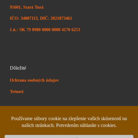
91601, Stará Turá
IČO: 34007113, DIČ: 2021073461
č.ú.: SK 79 0900 0000 0000 4170 6253
Dôležité
Ochrana osobných údajov
Tréneri
© 2026
Wushu centrum Stará Turá
– All rights reserved