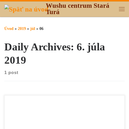
Wushu centrum Stará
Skip to content
Turá
Me
Úvod
»
2019
»
júl
»
06
Daily Archives:
6. júla
2019
1 post