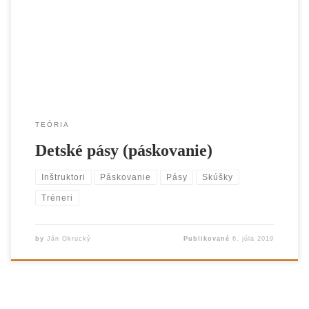
Všetko čo chcete vedieť o páskovaní Wushu centra Stará Turá.
TEÓRIA
Detské pásy (páskovanie)
Inštruktori
Páskovanie
Pásy
Skúšky
Tréneri
by
Ján Okrucký
Publikované
6. júla 2019