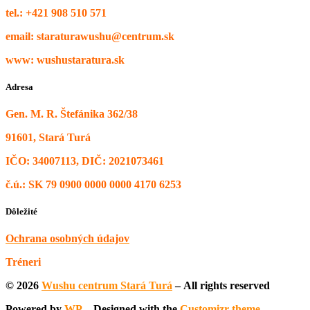
tel.: +421 908 510 571
email: staraturawushu@centrum.sk
www: wushustaratura.sk
Adresa
Gen. M. R. Štefánika 362/38
91601, Stará Turá
IČO: 34007113, DIČ: 2021073461
č.ú.: SK 79 0900 0000 0000 4170 6253
Dôležité
Ochrana osobných údajov
Tréneri
© 2026
Wushu centrum Stará Turá
– All rights reserved
Powered by
WP
– Designed with the
Customizr theme