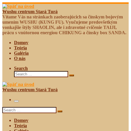
Skip
to
Wushu centrum Stará Turá
content
Vítame Vás na stránkach zaoberajúcich sa čínskym bojovým
umením WUSHU (KUNG FU). Vyučujeme predovšetkým
vonkajšie štýly SHAOLIN, ale i zdravotné cvičenie TAIJI,
prácu s vnútornou energiou CHIKUNG a čínsky box SANDA.
Domov
Teória
Galéria
O nás
Search
Search
Search
…
Wushu centrum Stará Turá
Menu
Search
Search
…
Domov
Teória
Galéria