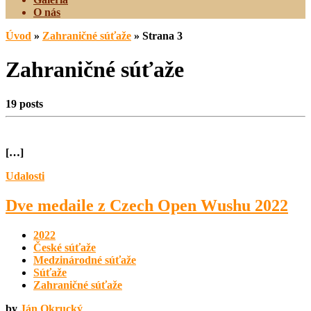
O nás
Úvod
»
Zahraničné súťaže
»
Strana 3
Zahraničné súťaže
19 posts
[…]
Udalosti
Dve medaile z Czech Open Wushu 2022
2022
České súťaže
Medzinárodné súťaže
Súťaže
Zahraničné súťaže
by
Ján Okrucký