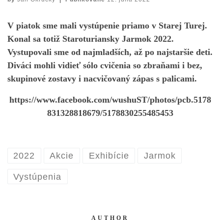
V piatok sme mali vystúpenie priamo v Starej Turej.
Konal sa totiž Staroturiansky Jarmok 2022.
Vystupovali sme od najmladších, až po najstaršie deti.
Diváci mohli vidieť sólo cvičenia so zbraňami i bez,
skupinové zostavy i nacvičovaný zápas s palicami.
https://www.facebook.com/wushuST/photos/pcb.5178
831328818679/5178830255485453
2022
Akcie
Exhibície
Jarmok
Vystúpenia
AUTHOR