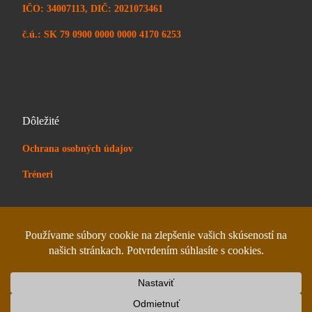
IČO: 34007113, DIČ: 2021073461
č.ú.: SK 79 0900 0000 0000 4170 6253
Dôležité
Ochrana osobných údajov
Tréneri
© 2026
Wushu centrum Stará Turá
– All rights reserved
Powered by
WP
– Designed with the
Customizr theme