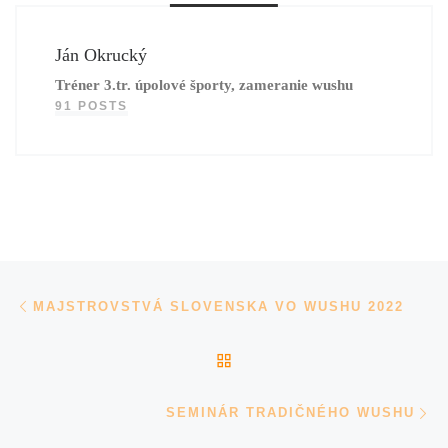
Ján Okrucký
Tréner 3.tr. úpolové športy, zameranie wushu
91 POSTS
Navigácia v príspevkoch
Previous post
MAJSTROVSTVÁ SLOVENSKA VO WUSHU 2022
BACK TO POST LIST
Ne
SEMINÁR TRADIČNÉHO WUSHU