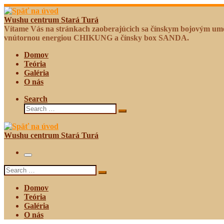
Skip
to
Wushu centrum Stará Turá
content
Vítame Vás na stránkach zaoberajúcich sa čínskym bojovým u
vnútornou energiou CHIKUNG a čínsky box SANDA.
Domov
Teória
Galéria
O nás
Search
Search
Search
…
Wushu centrum Stará Turá
Menu
Search
Search
…
Domov
Teória
Galéria
O nás