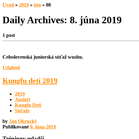
Úvod
»
2019
»
jún
»
08
Daily Archives:
8. júna 2019
1 post
Celoslovenská juniorská súťaž wushu.
Udalosti
Kungfu deti 2019
2019
Juniori
Kungfu Deti
Súťaže
by
Ján Okrucký
Publikované
8. júna 2019
Tréningy mladší