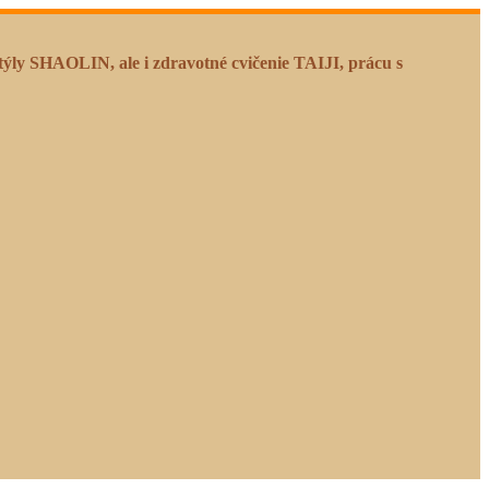
y SHAOLIN, ale i zdravotné cvičenie TAIJI, prácu s