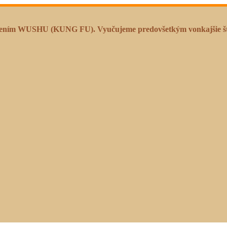
mením WUSHU (KUNG FU). Vyučujeme predovšetkým vonkajšie štýl